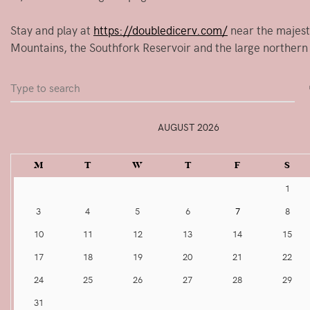
Stay and play at
https://doubledicerv.com/
near the majest
Mountains, the Southfork Reservoir and the large northern
Search
for:
AUGUST 2026
M
T
W
T
F
S
1
3
4
5
6
7
8
10
11
12
13
14
15
17
18
19
20
21
22
24
25
26
27
28
29
31