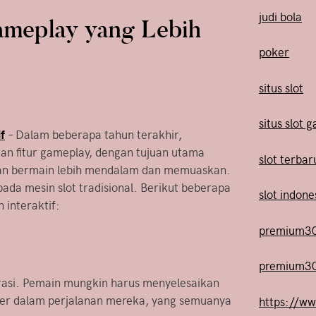
judi bola
meplay yang Lebih
poker
situs slot
situs slot 
f
– Dalam beberapa tahun terakhir,
dan fitur gameplay, dengan tujuan utama
slot terbar
man bermain lebih mendalam dan memuaskan.
pada mesin slot tradisional. Berikut beberapa
slot indone
interaktif:
premium3
premium3
asi. Pemain mungkin harus menyelesaikan
ter dalam perjalanan mereka, yang semuanya
https://w