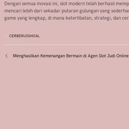
Dengan semua inovasi ini, slot modern telah berhasil mem
mencari lebih dari sekadar putaran gulungan yang seder
game yang lengkap, di mana keterlibatan, strategi, dan c
CERBERUSSHOAL
Post
Menghasilkan Kemenangan Bermain di Agen Slot Judi Online
navigation