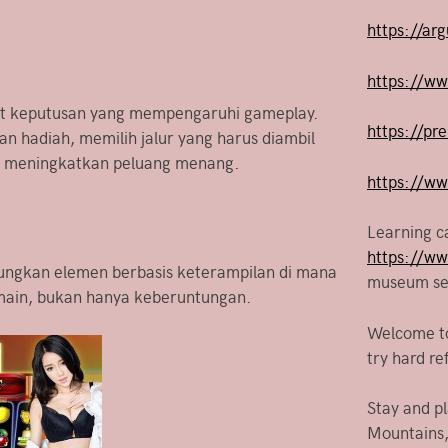
https://ar
https://w
t keputusan yang mempengaruhi gameplay.
https://p
n hadiah, memilih jalur yang harus diambil
tuk meningkatkan peluang menang.
https://w
Learning c
https://w
bungkan elemen berbasis keterampilan di mana
museum sec
pemain, bukan hanya keberuntungan.
Welcome t
try hard re
Stay and p
Mountains,