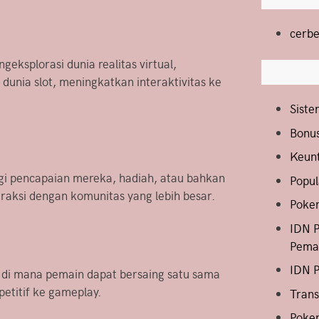
cerbe
eksplorasi dunia realitas virtual,
unia slot, meningkatkan interaktivitas ke
Siste
Bonus
Keunt
i pencapaian mereka, hadiah, atau bahkan
Popul
raksi dengan komunitas yang lebih besar.
Poker
IDN 
Pema
IDN P
 di mana pemain dapat bersaing satu sama
etitif ke gameplay.
Trans
Poker