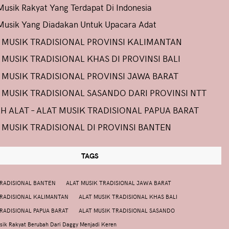
Musik Rakyat Yang Terdapat Di Indonesia
Musik Yang Diadakan Untuk Upacara Adat
 MUSIK TRADISIONAL PROVINSI KALIMANTAN
 MUSIK TRADISIONAL KHAS DI PROVINSI BALI
 MUSIK TRADISIONAL PROVINSI JAWA BARAT
 MUSIK TRADISIONAL SASANDO DARI PROVINSI NTT
AH ALAT – ALAT MUSIK TRADISIONAL PAPUA BARAT
 MUSIK TRADISIONAL DI PROVINSI BANTEN
TAGS
TRADISIONAL BANTEN
ALAT MUSIK TRADISIONAL JAWA BARAT
TRADISIONAL KALIMANTAN
ALAT MUSIK TRADISIONAL KHAS BALI
TRADISIONAL PAPUA BARAT
ALAT MUSIK TRADISIONAL SASANDO
ik Rakyat Berubah Dari Daggy Menjadi Keren