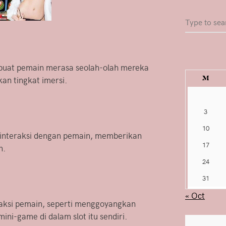
Search
for:
mbuat pemain merasa seolah-olah mereka
an tingkat imersi.
M
3
10
rinteraksi dengan pemain, memberikan
17
n.
24
31
« Oct
raksi pemain, seperti menggoyangkan
ni-game di dalam slot itu sendiri.