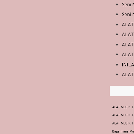
Seni 
Seni 
ALAT
ALAT
ALAT
ALAT
INIL
ALAT
ALAT MUSIK 
ALAT MUSIK 
ALAT MUSIK 
Bagaimana Mus