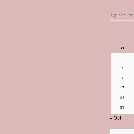
Search
for:
M
3
10
17
24
31
« Oct