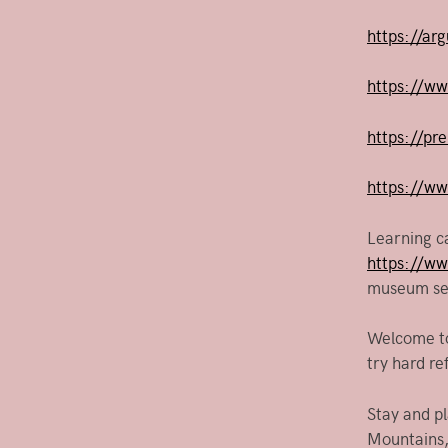
https://ar
https://w
https://p
https://w
Learning c
https://w
museum sec
Welcome t
try hard re
Stay and p
Mountains,