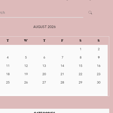
SEARCH
AUGUST 2026
T
W
T
F
S
S
1
2
4
5
6
7
8
9
11
12
13
14
15
16
18
19
20
21
22
23
25
26
27
28
29
30