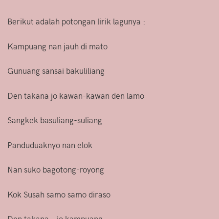
Berikut adalah potongan lirik lagunya :
Kampuang nan jauh di mato
Gunuang sansai bakuliliang
Den takana jo kawan-kawan den lamo
Sangkek basuliang-suliang
Panduduaknyo nan elok
Nan suko bagotong-royong
Kok Susah samo samo diraso
Den takana.. jo kampuang