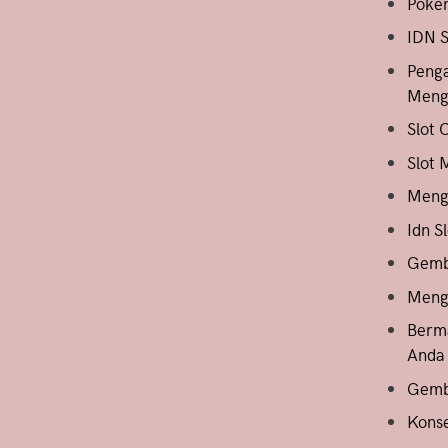
Poker
IDN S
Peng
Meng
Slot 
Slot 
Mengh
Idn 
Gemba
Mengo
Berm
Anda
Gemba
Konse