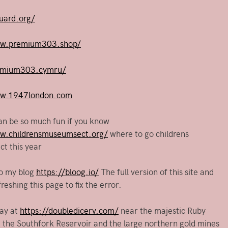
guard.org/
ww.premium303.shop/
remium303.cymru/
ww.1947london.com
an be so much fun if you know
ww.childrensmuseumsect.org/
where to go childrens
t this year
o my blog
https://bloog.io/
The full version of this site and
freshing this page to fix the error.
lay at
https://doubledicerv.com/
near the majestic Ruby
 the Southfork Reservoir and the large northern gold mines