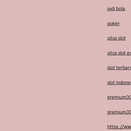
judi bola
poker
situs slot
situs slot 
slot terbar
slot indone
premium3
premium3
https://w