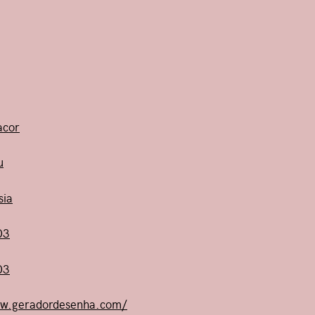
gacor
u
sia
03
03
ww.geradordesenha.com/