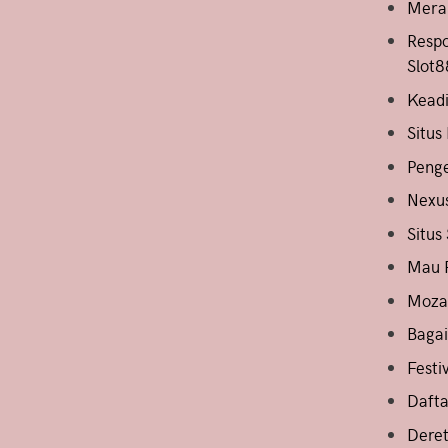
Merai
Respo
Slot8
Keadi
Situs
Penge
Nexus
Situs
Mau P
Mozar
Bagai
Festi
Dafta
Dere