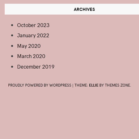
ARCHIVES
October 2023
January 2022
May 2020
March 2020
December 2019
PROUDLY POWERED BY WORDPRESS
|
THEME:
ELLIE
BY
THEMES ZONE
.