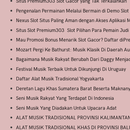
Situs Premium303 Slot Gacor yang Tak Terkalahkan
Pengenalan Permainan Melalui Bermain di Demo Slot
Nexus Slot Situs Paling Aman dengan Akses Aplikasi 
Situs Slot Premium303 Slot Pilihan Para Pemain Judi
Mau Promosi Bonus Menarik Slot Gacor? Daftar diP
Mozart Pergi Ke Bathurst: Musik Klasik Di Daerah Aus
Bagaimana Musik Rakyat Berubah Dari Daggy Menjad
Festival Musik Terbaik Untuk Dikunjungi Di Uruguay
Daftar Alat Musik Tradisional Yogyakarta
Deretan Lagu Khas Sumatera Barat Beserta Maknan
Seni Musik Rakyat Yang Terdapat Di Indonesia
Seni Musik Yang Diadakan Untuk Upacara Adat
ALAT MUSIK TRADISIONAL PROVINSI KALIMANTA
ALAT MUSIK TRADISIONAL KHAS DI PROVINSI BAL