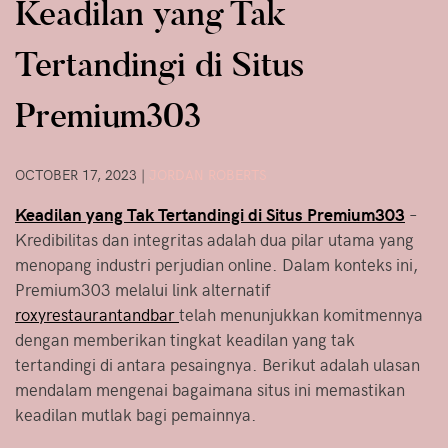
Keadilan yang Tak
Tertandingi di Situs
Premium303
OCTOBER 17, 2023
|
JORDAN ROBERTS
Keadilan yang Tak Tertandingi di Situs Premium303
–
Kredibilitas dan integritas adalah dua pilar utama yang
menopang industri perjudian online. Dalam konteks ini,
Premium303 melalui link alternatif
roxyrestaurantandbar
telah menunjukkan komitmennya
dengan memberikan tingkat keadilan yang tak
tertandingi di antara pesaingnya. Berikut adalah ulasan
mendalam mengenai bagaimana situs ini memastikan
keadilan mutlak bagi pemainnya.