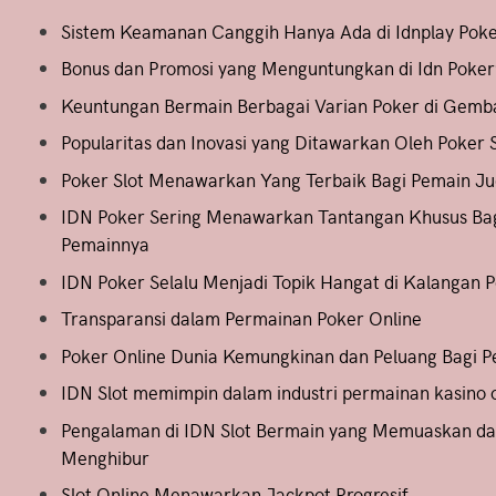
Sistem Keamanan Canggih Hanya Ada di Idnplay Poke
Bonus dan Promosi yang Menguntungkan di Idn Poke
Keuntungan Bermain Berbagai Varian Poker di Gemb
Popularitas dan Inovasi yang Ditawarkan Oleh Poker S
Poker Slot Menawarkan Yang Terbaik Bagi Pemain Ju
IDN Poker Sering Menawarkan Tantangan Khusus Ba
Pemainnya
IDN Poker Selalu Menjadi Topik Hangat di Kalangan 
Transparansi dalam Permainan Poker Online
Poker Online Dunia Kemungkinan dan Peluang Bagi 
IDN Slot memimpin dalam industri permainan kasino 
Pengalaman di IDN Slot Bermain yang Memuaskan d
Menghibur
Slot Online Menawarkan Jackpot Progresif