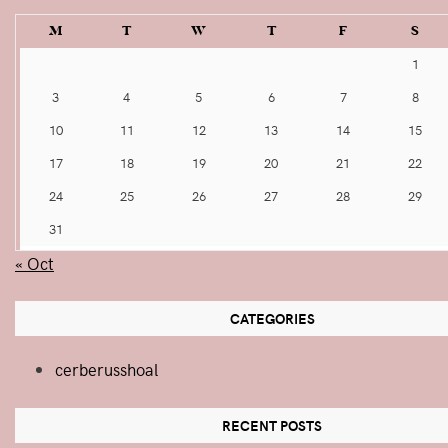
M
T
W
T
F
S
1
3
4
5
6
7
8
10
11
12
13
14
15
17
18
19
20
21
22
24
25
26
27
28
29
31
« Oct
CATEGORIES
cerberusshoal
RECENT POSTS