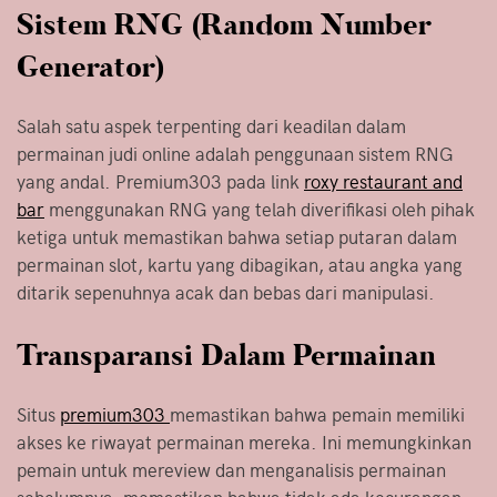
Sistem RNG (Random Number
Generator)
Salah satu aspek terpenting dari keadilan dalam
permainan judi online adalah penggunaan sistem RNG
yang andal. Premium303 pada link
roxy restaurant and
bar
menggunakan RNG yang telah diverifikasi oleh pihak
ketiga untuk memastikan bahwa setiap putaran dalam
permainan slot, kartu yang dibagikan, atau angka yang
ditarik sepenuhnya acak dan bebas dari manipulasi.
Transparansi Dalam Permainan
Situs
premium303
memastikan bahwa pemain memiliki
akses ke riwayat permainan mereka. Ini memungkinkan
pemain untuk mereview dan menganalisis permainan
sebelumnya, memastikan bahwa tidak ada kecurangan