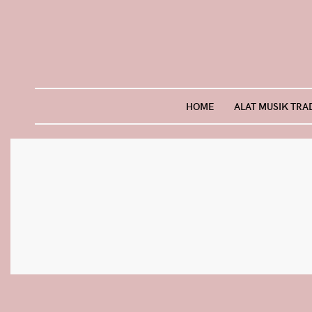
Skip
to
content
HOME
ALAT MUSIK TRA