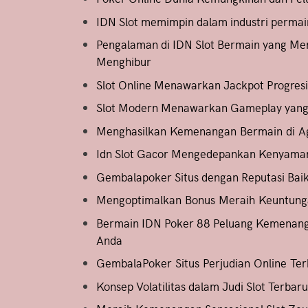
IDN Slot memimpin dalam industri permai
Pengalaman di IDN Slot Bermain yang M
Menghibur
Slot Online Menawarkan Jackpot Progresi
Slot Modern Menawarkan Gameplay yang L
Menghasilkan Kemenangan Bermain di Ag
Idn Slot Gacor Mengedepankan Kenyama
Gembalapoker Situs dengan Reputasi Baik
Mengoptimalkan Bonus Meraih Keuntunga
Bermain IDN Poker 88 Peluang Kemenang
Anda
GembalaPoker Situs Perjudian Online Te
Konsep Volatilitas dalam Judi Slot Terbaru