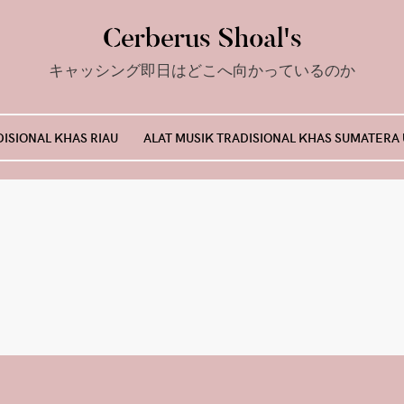
Cerberus Shoal's
キャッシング即日はどこへ向かっているのか
DISIONAL KHAS RIAU
ALAT MUSIK TRADISIONAL KHAS SUMATERA