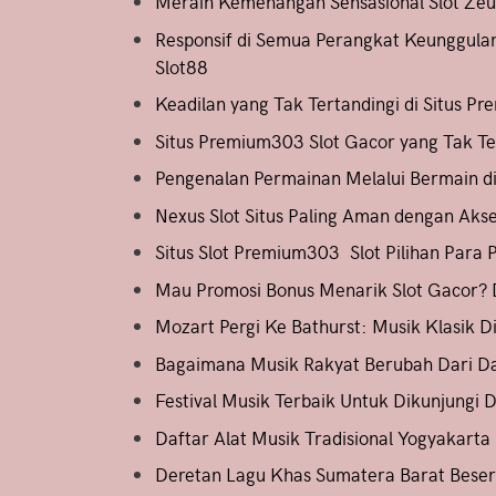
Meraih Kemenangan Sensasional Slot Zeus
Responsif di Semua Perangkat Keunggula
Slot88
Keadilan yang Tak Tertandingi di Situs P
Situs Premium303 Slot Gacor yang Tak T
Pengenalan Permainan Melalui Bermain d
Nexus Slot Situs Paling Aman dengan Akse
Situs Slot Premium303 Slot Pilihan Para 
Mau Promosi Bonus Menarik Slot Gacor?
Mozart Pergi Ke Bathurst: Musik Klasik D
Bagaimana Musik Rakyat Berubah Dari D
Festival Musik Terbaik Untuk Dikunjungi 
Daftar Alat Musik Tradisional Yogyakarta
Deretan Lagu Khas Sumatera Barat Bese