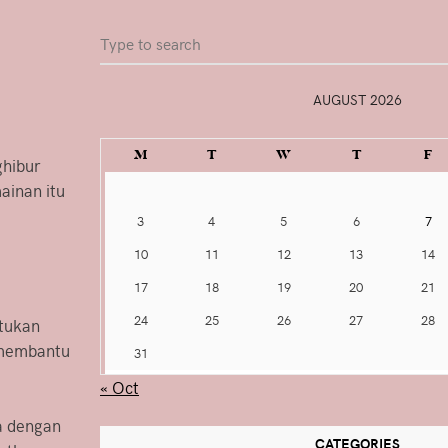
Search
for:
AUGUST 2026
M
T
W
T
F
ghibur
ainan itu
3
4
5
6
7
10
11
12
13
14
17
18
19
20
21
24
25
26
27
28
ntukan
 membantu
31
« Oct
a dengan
CATEGORIES