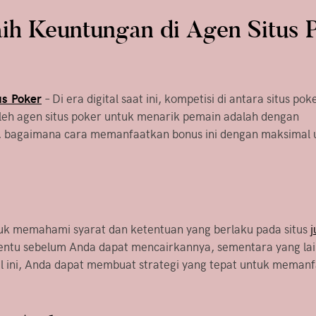
h Keuntungan di Agen Situs 
s Poker
– Di era digital saat ini, kompetisi di antara situs pok
oleh agen situs poker untuk menarik pemain adalah dengan
 bagaimana cara memanfaatkan bonus ini dengan maksimal 
k memahami syarat dan ketentuan yang berlaku pada situs
j
ntu sebelum Anda dapat mencairkannya, sementara yang lai
 ini, Anda dapat membuat strategi yang tepat untuk meman