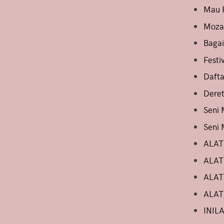
Mau P
Mozar
Bagai
Festi
Dafta
Dere
Seni 
Seni 
ALAT
ALAT
ALAT
ALAT
INIL