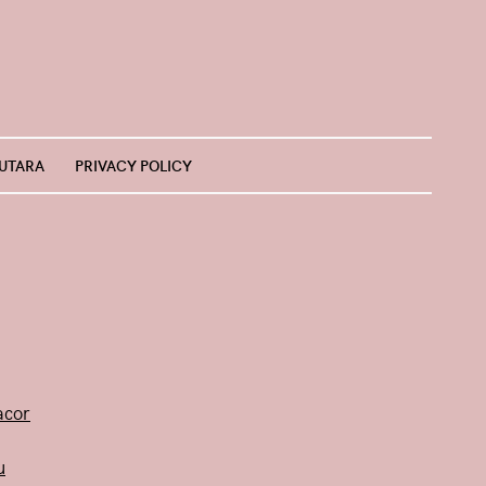
 UTARA
PRIVACY POLICY
gacor
u