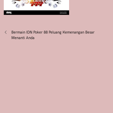
Post
Bermain IDN Poker 88 Peluang Kemenangan Besar
Menanti Anda
navigation