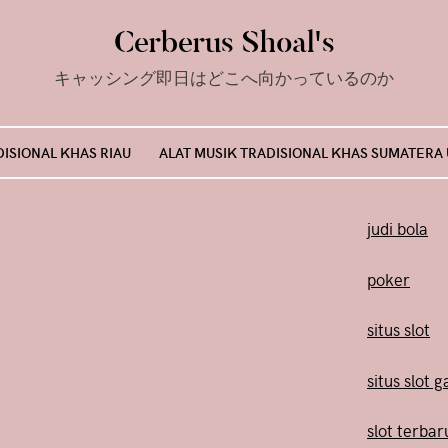
Cerberus Shoal's
キャッシング即日はどこへ向かっているのか
DISIONAL KHAS RIAU
ALAT MUSIK TRADISIONAL KHAS SUMATERA
judi bola
poker
situs slot
situs slot 
slot terbar