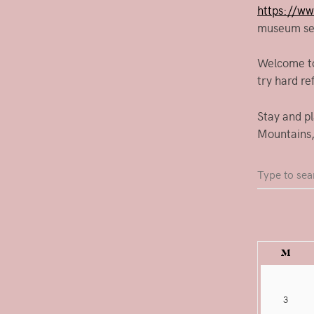
https://w
museum sec
Welcome t
try hard re
Stay and p
Mountains,
Search
for:
M
3