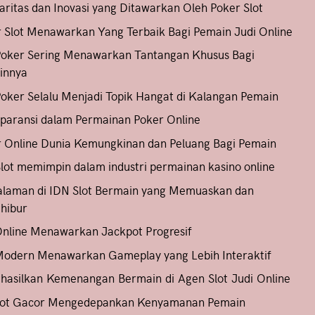
aritas dan Inovasi yang Ditawarkan Oleh Poker Slot
 Slot Menawarkan Yang Terbaik Bagi Pemain Judi Online
Poker Sering Menawarkan Tantangan Khusus Bagi
innya
oker Selalu Menjadi Topik Hangat di Kalangan Pemain
paransi dalam Permainan Poker Online
 Online Dunia Kemungkinan dan Peluang Bagi Pemain
lot memimpin dalam industri permainan kasino online
alaman di IDN Slot Bermain yang Memuaskan dan
hibur
Online Menawarkan Jackpot Progresif
Modern Menawarkan Gameplay yang Lebih Interaktif
asilkan Kemenangan Bermain di Agen Slot Judi Online
Slot Gacor Mengedepankan Kenyamanan Pemain