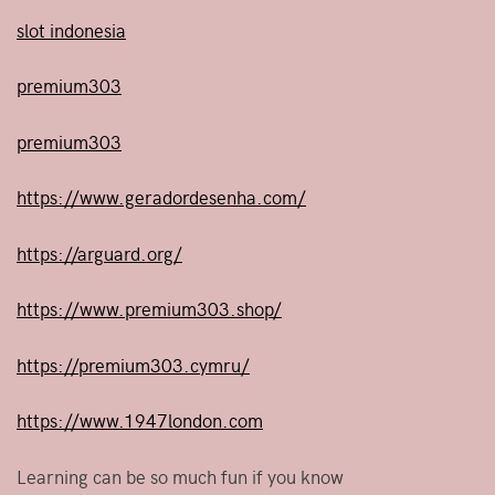
slot indonesia
premium303
premium303
https://www.geradordesenha.com/
https://arguard.org/
https://www.premium303.shop/
https://premium303.cymru/
https://www.1947london.com
Learning can be so much fun if you know