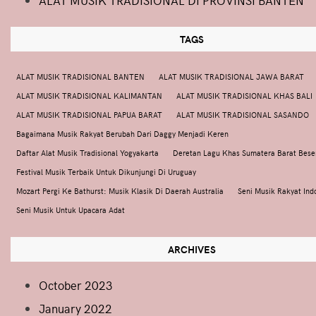
TAGS
ALAT MUSIK TRADISIONAL BANTEN
ALAT MUSIK TRADISIONAL JAWA BARAT
ALAT MUSIK TRADISIONAL KALIMANTAN
ALAT MUSIK TRADISIONAL KHAS BALI
ALAT MUSIK TRADISIONAL PAPUA BARAT
ALAT MUSIK TRADISIONAL SASANDO
Bagaimana Musik Rakyat Berubah Dari Daggy Menjadi Keren
Daftar Alat Musik Tradisional Yogyakarta
Deretan Lagu Khas Sumatera Barat Bes
Festival Musik Terbaik Untuk Dikunjungi Di Uruguay
Mozart Pergi Ke Bathurst: Musik Klasik Di Daerah Australia
Seni Musik Rakyat Ind
Seni Musik Untuk Upacara Adat
ARCHIVES
October 2023
January 2022