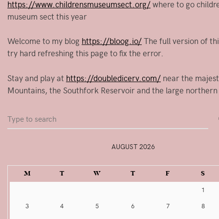
https://www.childrensmuseumsect.org/
where to go childr
museum sect this year
Welcome to my blog
https://bloog.io/
The full version of thi
try hard refreshing this page to fix the error.
Stay and play at
https://doubledicerv.com/
near the majest
Mountains, the Southfork Reservoir and the large northern
Search
for:
AUGUST 2026
M
T
W
T
F
S
1
3
4
5
6
7
8