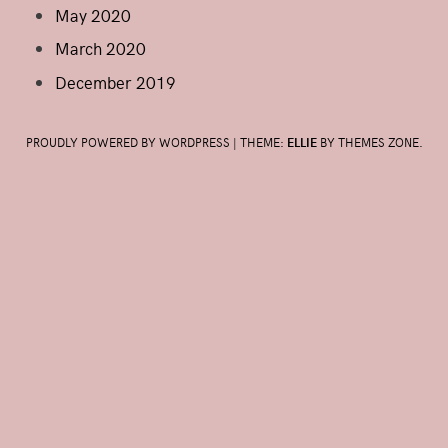
May 2020
March 2020
December 2019
PROUDLY POWERED BY WORDPRESS
|
THEME:
ELLIE
BY
THEMES ZONE
.