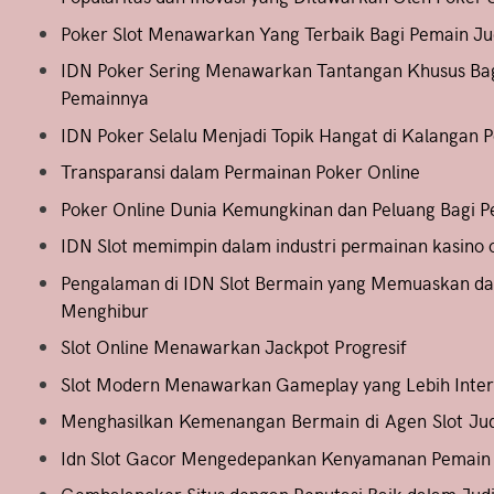
Poker Slot Menawarkan Yang Terbaik Bagi Pemain Ju
IDN Poker Sering Menawarkan Tantangan Khusus Ba
Pemainnya
IDN Poker Selalu Menjadi Topik Hangat di Kalangan 
Transparansi dalam Permainan Poker Online
Poker Online Dunia Kemungkinan dan Peluang Bagi 
IDN Slot memimpin dalam industri permainan kasino 
Pengalaman di IDN Slot Bermain yang Memuaskan d
Menghibur
Slot Online Menawarkan Jackpot Progresif
Slot Modern Menawarkan Gameplay yang Lebih Inter
Menghasilkan Kemenangan Bermain di Agen Slot Jud
Idn Slot Gacor Mengedepankan Kenyamanan Pemain