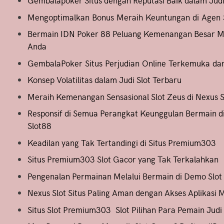
Gembalapoker Situs dengan Reputasi Baik dalam Judi
Mengoptimalkan Bonus Meraih Keuntungan di Agen S
Bermain IDN Poker 88 Peluang Kemenangan Besar M
Anda
GembalaPoker Situs Perjudian Online Terkemuka da
Konsep Volatilitas dalam Judi Slot Terbaru
Meraih Kemenangan Sensasional Slot Zeus di Nexus S
Responsif di Semua Perangkat Keunggulan Bermain 
Slot88
Keadilan yang Tak Tertandingi di Situs Premium303
Situs Premium303 Slot Gacor yang Tak Terkalahkan
Pengenalan Permainan Melalui Bermain di Demo Slot
Nexus Slot Situs Paling Aman dengan Akses Aplikasi 
Situs Slot Premium303 Slot Pilihan Para Pemain Judi