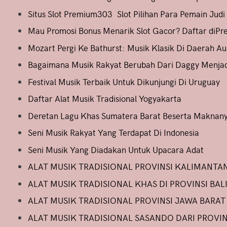
Situs Slot Premium303 Slot Pilihan Para Pemain Judi
Mau Promosi Bonus Menarik Slot Gacor? Daftar diP
Mozart Pergi Ke Bathurst: Musik Klasik Di Daerah Aus
Bagaimana Musik Rakyat Berubah Dari Daggy Menjad
Festival Musik Terbaik Untuk Dikunjungi Di Uruguay
Daftar Alat Musik Tradisional Yogyakarta
Deretan Lagu Khas Sumatera Barat Beserta Maknan
Seni Musik Rakyat Yang Terdapat Di Indonesia
Seni Musik Yang Diadakan Untuk Upacara Adat
ALAT MUSIK TRADISIONAL PROVINSI KALIMANTA
ALAT MUSIK TRADISIONAL KHAS DI PROVINSI BAL
ALAT MUSIK TRADISIONAL PROVINSI JAWA BARAT
ALAT MUSIK TRADISIONAL SASANDO DARI PROVIN