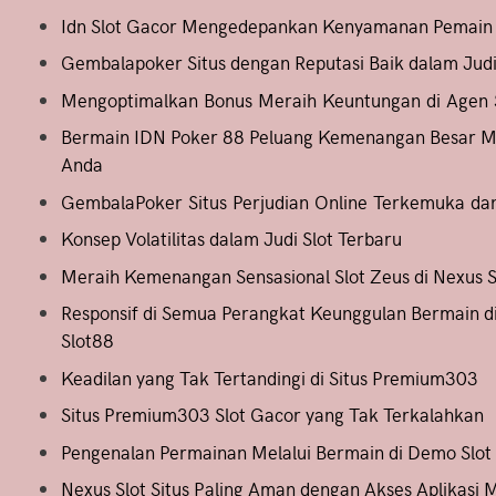
Idn Slot Gacor Mengedepankan Kenyamanan Pemain
Gembalapoker Situs dengan Reputasi Baik dalam Judi
Mengoptimalkan Bonus Meraih Keuntungan di Agen S
Bermain IDN Poker 88 Peluang Kemenangan Besar M
Anda
GembalaPoker Situs Perjudian Online Terkemuka da
Konsep Volatilitas dalam Judi Slot Terbaru
Meraih Kemenangan Sensasional Slot Zeus di Nexus S
Responsif di Semua Perangkat Keunggulan Bermain 
Slot88
Keadilan yang Tak Tertandingi di Situs Premium303
Situs Premium303 Slot Gacor yang Tak Terkalahkan
Pengenalan Permainan Melalui Bermain di Demo Slot
Nexus Slot Situs Paling Aman dengan Akses Aplikasi 