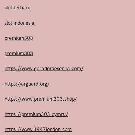
slot terbaru
slot indonesia
premium303
premium303
https://www.geradordesenha.com/
https://arguard.org/
https://www.premium303.shop/
https://premium303.cymru/
https://www.1947london.com