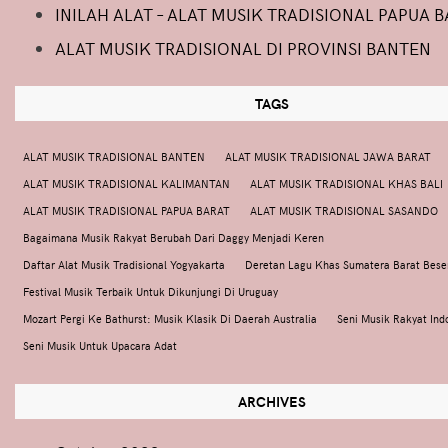
INILAH ALAT – ALAT MUSIK TRADISIONAL PAPUA 
ALAT MUSIK TRADISIONAL DI PROVINSI BANTEN
TAGS
ALAT MUSIK TRADISIONAL BANTEN
ALAT MUSIK TRADISIONAL JAWA BARAT
ALAT MUSIK TRADISIONAL KALIMANTAN
ALAT MUSIK TRADISIONAL KHAS BALI
ALAT MUSIK TRADISIONAL PAPUA BARAT
ALAT MUSIK TRADISIONAL SASANDO
Bagaimana Musik Rakyat Berubah Dari Daggy Menjadi Keren
Daftar Alat Musik Tradisional Yogyakarta
Deretan Lagu Khas Sumatera Barat Bes
Festival Musik Terbaik Untuk Dikunjungi Di Uruguay
Mozart Pergi Ke Bathurst: Musik Klasik Di Daerah Australia
Seni Musik Rakyat Ind
Seni Musik Untuk Upacara Adat
ARCHIVES